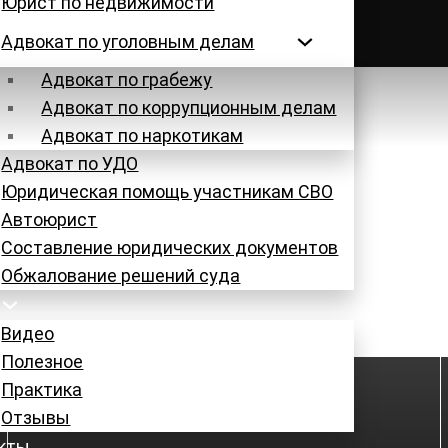
Юрист по недвижимости
с 54
Адвокат по уголовным делам
Адвокат по грабежу
Адвокат по коррупционным делам
Адвокат по наркотикам
Адвокат по УДО
Юридическая помощь участникам СВО
Успешные дела
Автоюрист
Составление юридических документов
Главная
/
Практика
Обжалование решений суда
Видео
Полезное
Практика
Отзывы
кты