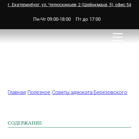
г. Екатеринбург, ул. Челюскинцев, 2 (Шейнкмана, 5), офис 54
Пн-Чт 09:00-18:00
Пт до 17:00
8 922 215 67 01
Как взыскать долг с
наследника
Главная
/
Полезное
/
Советы адвоката Березовского
/
Как
СОДЕРЖАНИЕ