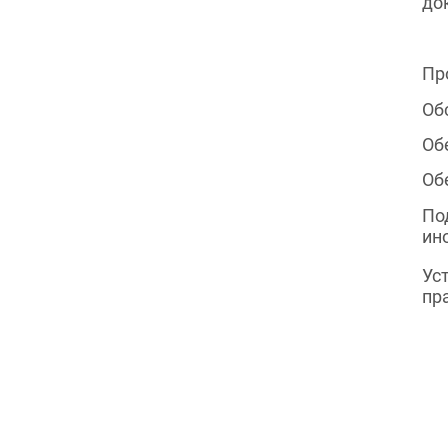
до
Пр
Об
Об
Об
По
ин
Ус
пр