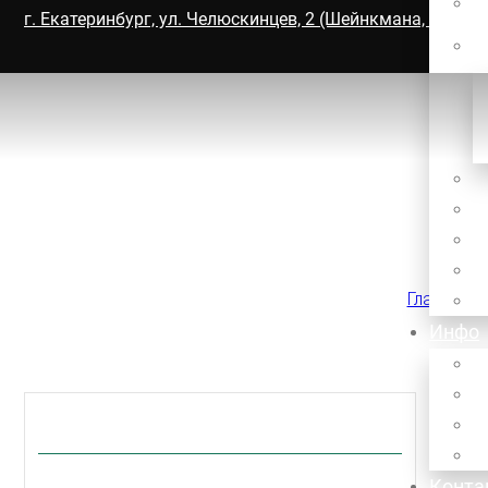
г. Екатеринбург, ул. Челюскинцев, 2 (Шейнкмана, 5), офи
Главная
/
П
Инфо
Ра
су
Конта