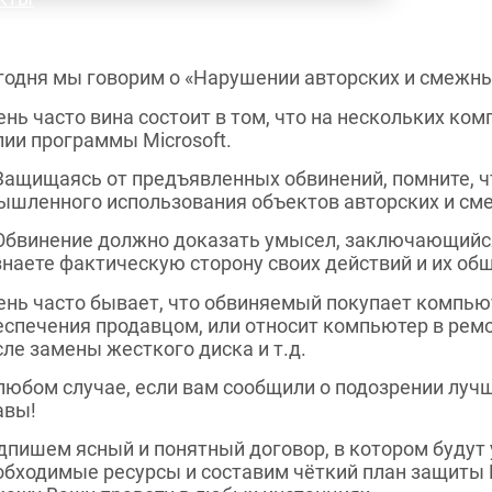
годня мы говорим о «Нарушении авторских и смежных
ень часто вина состоит в том, что на нескольких ко
пии программы Microsoft.
Защищаясь от предъявленных обвинений, помните, чт
ышленного использования объектов авторских и см
Обвинение должно доказать умысел, заключающийся
знаете фактическую сторону своих действий и их об
ень часто бывает, что обвиняемый покупает компьют
еспечения продавцом, или относит компьютер в рем
сле замены жесткого диска и т.д.
В любом случае, если вам сообщили о подозрении луч
авы!
дпишем ясный и понятный договор, в котором будут
обходимые ресурсы и составим чёткий план защиты 