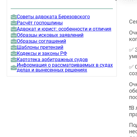
Советы адвоката Березовского
Се
Расчёт госпошлины
Адвокат и юрист: особенности и отличия
Оч
Образцы исковых заявлений
ко
Образцы соглашений
Шаблоны претензий
✅ 
Кодексы и законы РФ
ум
Картотека арбитражных судов
Информация о рассматриваемых в судах
✅ 
делах и вынесенных решениях
со
Оч
об
по
❗️
пр
По
не