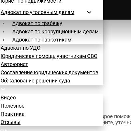
Юрист по недвижимости
с 54
Адвокат по уголовным делам
Адвокат по грабежу
Адвокат по коррупционным делам
Адвокат по наркотикам
Адвокат по УДО
Юридическая помощь участникам СВО
Автоюрист
Составление юридических документов
олезное
/
Советы адвоката Березовского
/
Пиратские копии
Обжалование решений суда
Видео
Полезное
Практика
зъяснение из юридической практики, которое помож
Отзывы
щественные детали. Читайте, пишите, звоните, уточня
кты